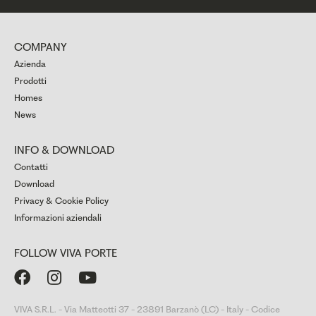
COMPANY
Azienda
Prodotti
Homes
News
INFO & DOWNLOAD
Contatti
Download
Privacy & Cookie Policy
Informazioni aziendali
FOLLOW VIVA PORTE



VIVA S.R.L. - Via Matteotti 37 - 23891 Barzanò (LC) - Italy - Codice