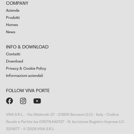
COMPANY
Azienda
Prodotti
Homes
News
INFO & DOWNLOAD
Contatti
Download
Privacy & Cookie Policy
Informazioni aziendali
FOLLOW VIVA PORTE



VIVA S.R.L. - Via Matteotti 37 - 23891 Barzanò (LC) - Italy - Codice
fiscale e Partita Iva 03578440137 - N. Iscrizione Registro Imprese LC-
320677 - © 2026 VIVA S.R.L.