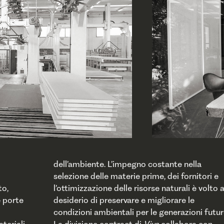
to,
 al
e porte
are le