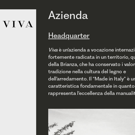
Azienda
Headquarter
Viva
è un’azienda a vocazione internaz
artigiana unita all’elevata precisione
cultura del “saper fare”. L’ispirazione az
fortemente radicata in un territorio, q
lavorazioni industriali, che viva trasmette 
offre porte di elevate peculiarità un
della Brianza, che ha conservato i valori
realizzazione di porte interne di alta qual
caratteristiche tecniche uniche, coglien
tradizione nella cultura del legno e
l’evoluzione di una cultura artigianale con più di
esigenze e i gusti di un pubblico eterogeneo ed
dell’arredamento. Il “Made in Italy” è u
un secolo di storia coniugata ad investimen
internazionale, per anticipare ed interpretare
caratteristica fondamentale in quanto
in moderne tecnologie produttive, associando
tendenze globali con un alto livello di
rappresenta l’eccellenza della manuali
così una conoscenza tecnica specifica a u