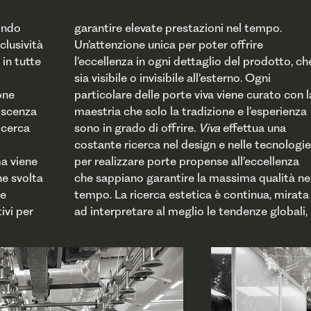
mondo
garantire elevate prestazioni nel tempo.
clusività
Un’attenzione unica per poter offrire
 in tutte
prodotto, che
one
n la
oscenza
perienza
ricerca
sono in grado di offrire.
Viva
effettua una
combinazione di un alto livello di
costante ricerca nel design e nelle tecnologie
ingegnerizzazione dei prodotti con la qualità
ma viene
per realizzare porte propense all’eccellenza
dei materiali utilizzati garantisce la
ne svolta
che sappiano garantire la massima qualità ne
realizzazione di soluzioni innovative ch
le
tempo. La ricerca estetica è continua, mirata
ivi per
ad interpretare al meglio le tendenze globali,