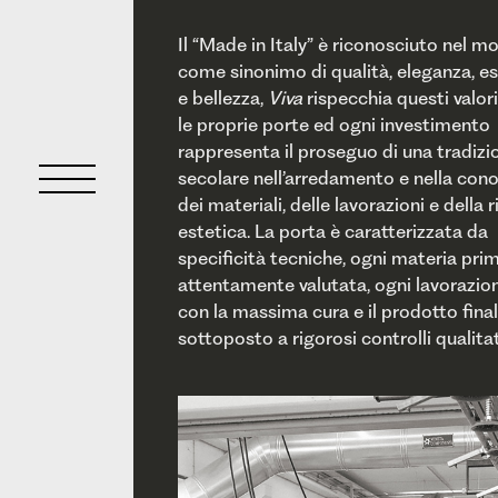
Il “Made in Italy” è riconosciuto nel 
come sinonimo di qualità, eleganza, es
e bellezza,
Viva
rispecchia questi valori
l’eccellenza in ogni dettaglio del 
le proprie porte ed ogni investimento
sia visibile o invisibile all’esterno. Ogni
rappresenta il proseguo di una tradizi
particolare delle porte viva viene curato co
secolare nell’arredamento e nella con
maestria che solo la tradizione e l’es
dei materiali, delle lavorazioni e della 
estetica. La porta è caratterizzata da
specificità tecniche, ogni materia pri
attentamente valutata, ogni lavorazio
con la massima cura e il prodotto fina
sottoposto a rigorosi controlli qualitat