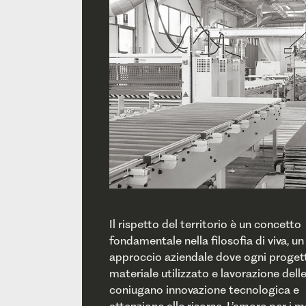
Il rispetto del territorio è un concetto
dell’ambiente. L’impegno costante nella
fondamentale nella filosofia di viva, un
selezione delle materie prime, dei fornitori e
approccio aziendale dove ogni proget
l’ottimizzazione delle risorse naturali è volto
materiale utilizzato e lavorazione dell
desiderio di preservare e miglior
coniugano innovazione tecnologica e
condizioni ambientali per le generazioni future.