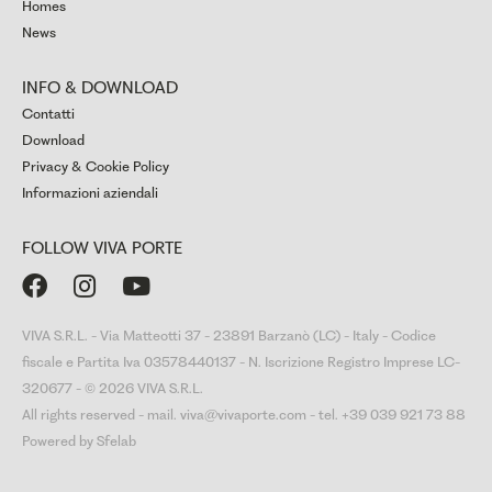
Homes
News
INFO & DOWNLOAD
Contatti
Download
Privacy & Cookie Policy
Informazioni aziendali
FOLLOW VIVA PORTE



VIVA S.R.L. - Via Matteotti 37 - 23891 Barzanò (LC) - Italy - Codice
fiscale e Partita Iva 03578440137 - N. Iscrizione Registro Imprese LC-
320677 - © 2026 VIVA S.R.L.
All rights reserved - mail. viva@vivaporte.com - tel. +39 039 921 73 88
Powered by Sfelab