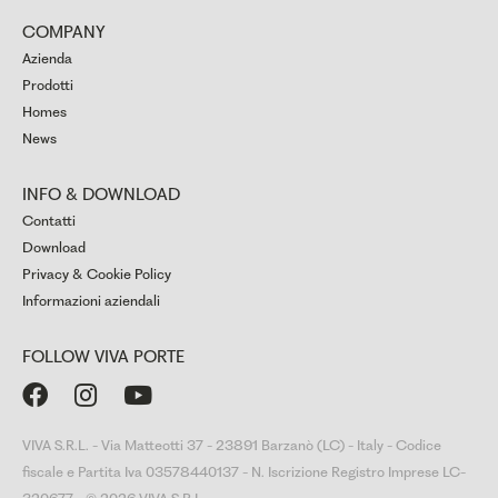
COMPANY
Azienda
Prodotti
Homes
News
INFO & DOWNLOAD
Contatti
Download
Privacy & Cookie Policy
Informazioni aziendali
FOLLOW VIVA PORTE



VIVA S.R.L. - Via Matteotti 37 - 23891 Barzanò (LC) - Italy - Codice
fiscale e Partita Iva 03578440137 - N. Iscrizione Registro Imprese LC-