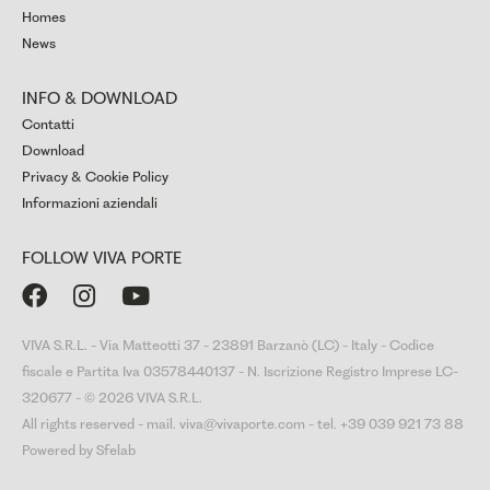
Homes
News
INFO & DOWNLOAD
Contatti
Download
Privacy & Cookie Policy
Informazioni aziendali
FOLLOW VIVA PORTE



VIVA S.R.L. - Via Matteotti 37 - 23891 Barzanò (LC) - Italy - Codice
fiscale e Partita Iva 03578440137 - N. Iscrizione Registro Imprese LC-
320677 - © 2026 VIVA S.R.L.
All rights reserved - mail. viva@vivaporte.com - tel. +39 039 921 73 88
Powered by Sfelab