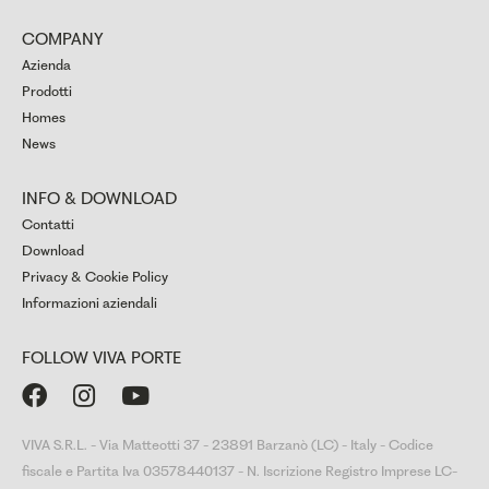
COMPANY
Azienda
Prodotti
Homes
News
INFO & DOWNLOAD
Contatti
Download
Privacy & Cookie Policy
Informazioni aziendali
FOLLOW VIVA PORTE



VIVA S.R.L. - Via Matteotti 37 - 23891 Barzanò (LC) - Italy - Codice
fiscale e Partita Iva 03578440137 - N. Iscrizione Registro Imprese LC-